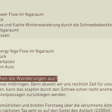
ower Flow im Yogaraum
ck
ache und flache Winterwanderung durch die Schneebedeckt
 Yogarauml
essen
nergy Yoga Flow im Yogaraum
tück
rkplatz
im Auto
sehen die Wanderungen aus?
level mitbringen. Denn obwohl wir uns reichlich Zeit für 
, kann das stapfen durch den Schnee schon recht anstr
Steilpassagen zurücklegen werden.
emütlichen und breiten Forstweg über die verschneite Alm
nächsten Tag geht es auf den Gipfel des Astjoch (2200m) 