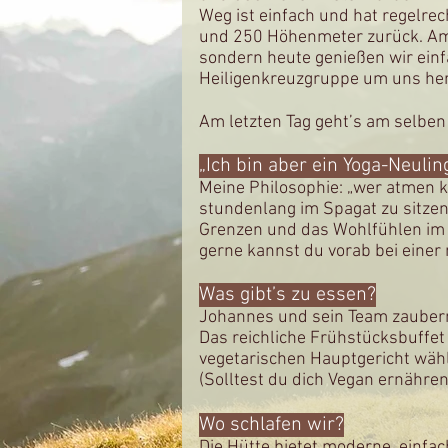
Weg ist einfach und hat regelrech
und 250 Höhenmeter zurück. Am 
sondern heute genießen wir einf
Heiligenkreuzgruppe um uns her
Am letzten Tag geht’s am selbe
„Ich bin aber ein Yoga-Neulin
Meine Philosophie: „wer atmen k
stundenlang im Spagat zu sitzen
Grenzen und das Wohlfühlen im 
gerne kannst du vorab bei eine
Was gibt’s zu essen?
Johannes und sein Team zaubern 
Das reichliche Frühstücksbuffe
vegetarischen Hauptgericht wähl
(Solltest du dich Vegan ernähren
Wo schlafen wir?
Die Hütte bietet moderne, einfa