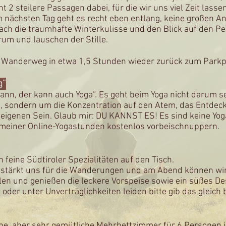
t 2 steilere Passagen dabei, für die wir uns viel Zeit lass
nächsten Tag geht es recht eben entlang, keine großen An
ach die traumhafte Winterkulisse und den Blick auf den Pei
um und lauschen der Stille.
n Wanderweg in etwa 1,5 Stunden wieder zurück zum Parkp
g“
ann, der kann auch Yoga“. Es geht beim Yoga nicht darum 
, sondern um die Konzentration auf den Atem, das Entdeck
eigenen Sein. Glaub mir: DU KANNST ES! Es sind keine Yog
r meiner Online-Yogastunden kostenlos vorbeischnuppern.
feine Südtiroler Spezialitäten auf den Tisch.
t stärkt uns für die Wanderungen und am Abend können wir
en und genießen die leckere Vorspeise sowie ein süßes De
 oder unter Unverträglichkeiten leiden bitte gib das gleich 
che, aber sehr gemütliche Mehrbettzimmer für 6 Personen in