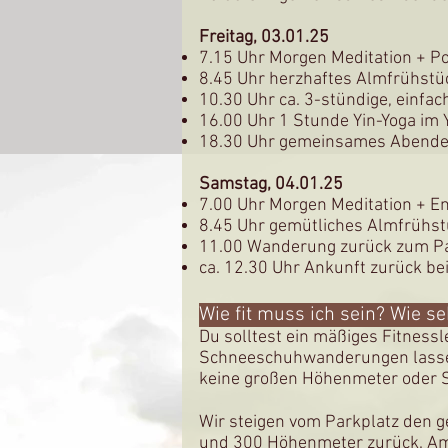
Freitag, 03.01.25
7.15 Uhr Morgen Meditation + P
8.45 Uhr herzhaftes Almfrühstü
10.30 Uhr ca. 3-stündige, einf
16.00 Uhr 1 Stunde Yin-Yoga im
18.30 Uhr gemeinsames Abend
Samstag, 04.01.25
7.00 Uhr Morgen Meditation + E
8.45 Uhr gemütliches Almfrühs
11.00 Wanderung zurück zum Pa
ca. 12.30 Uhr Ankunft zurück be
Wie fit muss ich sein? Wie 
Du solltest ein mäßiges Fitness
Schneeschuhwanderungen lassen
keine großen Höhenmeter oder 
Wir steigen vom Parkplatz den g
und 300 Höhenmeter zurück. Am 