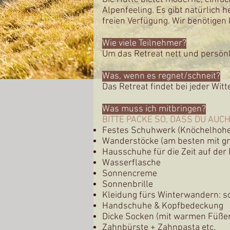
Alpenfeeling. Es gibt natürlich
freien Verfügung. Wir benötigen
Wie viele Teilnehmer?
Um das Retreat nett und persönl
Was, wenn es regnet/schneit?
Das Retreat findet bei jeder Witt
Was muss ich mitbringen?
BITTE PACKE SO, DASS DU AUCH
Festes
Schuhwerk (Knöchelhoh
Wanderstöcke (am besten mit gr
Hausschuhe für die Zeit auf der 
Wasserflasche
Sonnencreme
Sonnenbrille
Kleidung fürs Winterwandern: so
Handschuhe & Kopfbedeckung
Dicke Socken (mit warmen Füße
Zahnbürste + Zahnpasta etc.