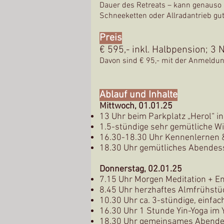
Dauer des Retreats – kann genauso 
Schneeketten oder Allradantrieb gut 
Preis
€ 595,- inkl.
Halbpension; 3 N
Davon sind € 9
5,- mit der Anmeldun
Ablauf und Inhalte
Mittwoch, 01.01.25
13 Uhr beim Parkplatz „Herol“ i
1.5-stündige sehr gemütliche W
16.30-18.30 Uhr Kennenlernen 
18.30 Uhr gemütliches Abendes
Donnerstag, 02.01.25
7.15 Uhr Morgen Meditation + E
8.45 Uhr herzhaftes Almfrühstü
10.30 Uhr ca. 3-stündige, einf
16.30 Uhr 1 Stunde Yin-Yoga im
18.30 Uhr gemeinsames Abend