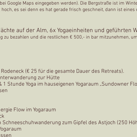
bei Google Maps eingegeben werden). Die Bergstraße ist im Wint
hoch, es sei denn es hat gerade frisch geschneit, dann ist eines d
ächte auf der Alm, 6x Yogaeinheiten und geführten
g zu bezahlen und die restlichen € 500,- in bar mitzunehmen, um
n Rodeneck (€ 25 für die gesamte Dauer des Retreats).
interwanderung zur Hütte
& 1 Stunde Yoga im hauseigenen Yogaraum „Sundowner Fl
sen
nergie Flow im Yogaraum
ck
ach Schneeschuhwanderung zum Gipfel des Astjoch (250 H
 Yogaraum
essen