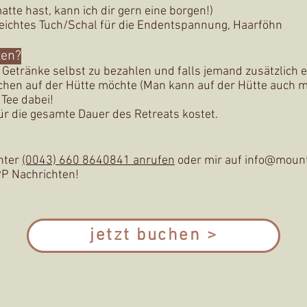
te hast, kann ich dir gern eine borgen!)
leichtes Tuch/Schal für die Endentspannung, Haarföhn
ten?
 Getränke selbst zu bezahlen und falls jemand zusätzlich
chen auf der Hütte möchte
(Man kann auf der Hütte auch m
Tee dabei!
ür die gesamte Dauer des Retreats kostet.
unter
(0043) 660 8640841 anrufen
oder mir auf i
nf
o
@mounta
P Nachrichten!
jetzt buchen >