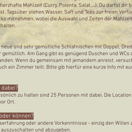
zhafte Mahlzeit (Curry, Polenta, Salat,...). Du darfst dir be
t. Tagsüber stehen Wasser, Saft und Tees zur freien Verfü
cks mitnehmen, wobei die Auswahl und Zeiten der Mahlzei
 halten.
 neue und sehr gemütliche Schlafnischen mit Doppel, Drei
hr gemütlich. Am Gang gibt es genügend Duschen und WCs 
handen. Wenn du gemeinsam mit jemandem anreist, versuch
h ein Zimmer teilt. Bitte gib hierfür eine kurze Info mit e
t dabei?
sönlich zu halten sind 25
Personen mit dabei. Die Location 
vor Ort.
 oder können?
serfahrung oder andere Vorkenntnisse - einzig den Willen zu
e auszuschalten und abzugeben.