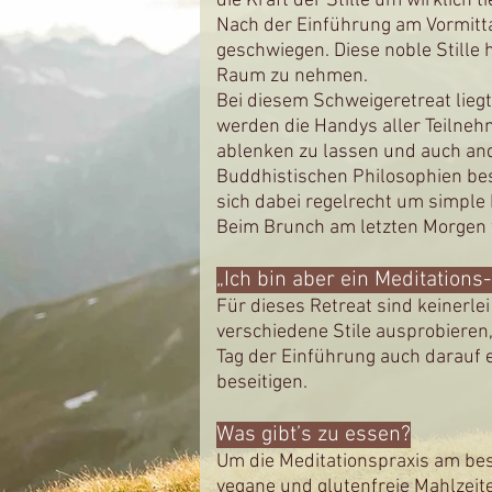
die Kraft der Stille um wirklich t
Nach der Einführung am Vormitta
geschwiegen. Diese noble Stille
Raum zu nehmen.
Bei diesem Schweigeretreat liegt
werden die Handys aller Teilne
ablenken zu lassen und auch and
Buddhistischen Philosophien besc
sich dabei regelrecht um simpl
Beim Brunch am letzten Morgen 
„Ich bin aber ein Meditations
Für dieses Retreat sind keinerl
verschiedene Stile ausprobieren,
Tag der Einführung auch darauf e
beseitigen.
Was gibt’s zu essen?
Um die Meditationspraxis am best
vegane und glutenfreie Mahlzeit