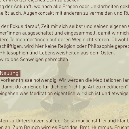
iefer in unser eigenes Sein zu blicken.
g der Ankunft, wo noch alle Fragen oder Unklarheiten gek
 heißt auch, Augenkontakt mit anderen zu vermeiden und R
 der Fokus darauf, Zeit mit sich selbst und seinen eigene
hmer*innen ausgeschaltet und eingesammelt, damit wir ni
ere Teilnehmer*innen auf deren Weg nicht stören. Obwohl
häftigen, wird hier keine Religion oder Philosophie gepred
e Philosophien und Lebensweisheiten aus dem Osten.
wird das Schweigen gebrochen.
-Neuling“
ei Vorkenntnisse notwendig. Wir werden die Meditationen 
 damit du am Ende für dich die "richtige Art zu meditieren
ingehen was Meditation eigentlich wirklich ist und etwaig
en zu Unterstützen soll der Geist möglichst frei und klar b
en an. Zum Brunch wird es Porridge, Brot, Hummus, Frücht