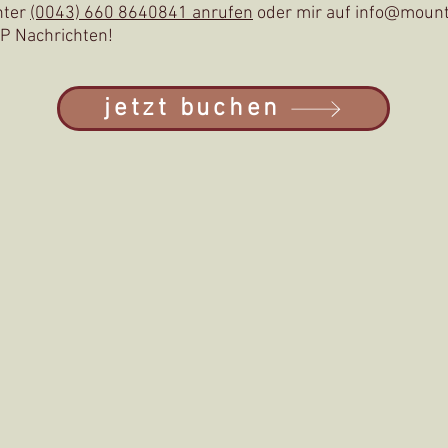
nter
(0043) 660 8640841 anrufen
oder mir auf i
nf
o
@mounta
P Nachrichten!
jetzt buchen