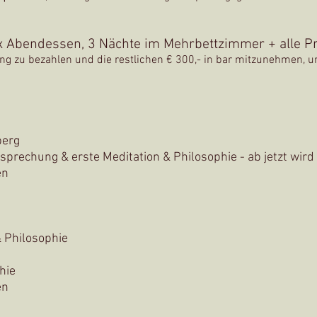
x Abendessen
, 3
Nächte im Mehrbettzimmer + alle 
ng zu bezahlen und die restlichen € 300,- in bar mitzunehmen, u
berg
rechung & erste Meditation & Philosophie - ab jetzt wir
en
 Philosophie
hie
en