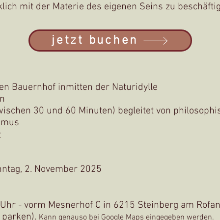
klich mit der Materie des eigenen Seins zu beschäfti
jetzt buchen
en Bauernhof inmitten der Naturidylle
en
zwischen 30 und 60 Minuten) begleitet von
philosophi
ismus
t
onntag, 2. November 2025
0 Uhr - vorm Mesnerhof C in 6215 Steinberg am Ro
s parken)
.
Kann
genauso bei Googl
e Maps eingegeben werden.