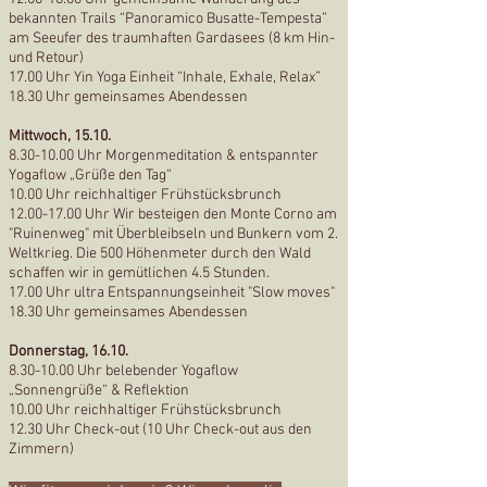
bekannten Trails “Panoramico Busatte-Tempesta”
am Seeufer des traumhaften Gardasees (8 km Hin-
und Retour)
17.00 Uhr Yin Yoga Einheit “Inhale, Exhale, Relax”
18.30 Uhr gemeinsames Abendessen
Mittwoch, 15.10.
8.30-10.00
Uhr Morgenmeditation & entspannter
Yogaflow „Grüße den Tag“
10.00 Uhr reichhaltiger Frühstücksbrunch
12.00-17.00
Uhr Wir besteigen den Monte Corno am
"Ruinenweg" mit Überbleibseln und Bunkern vom 2.
Weltkrieg. Die 500 Höhenmeter durch den Wald
schaffen wir in gemütlichen 4.5 Stunden.
17.00 Uhr ultra Entspannungseinheit "Slow moves"
18.30 Uhr gemeinsames Abendessen
Donnerstag, 16.10.
8.30-10.00
Uhr belebender Yogaflow
„Sonnengrüße“ & Reflektion
10.00 Uhr reichhaltiger Frühstücksbrunch
12.30 Uhr Check-out (10 Uhr Check-out aus den
Zimmern)