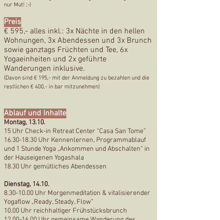
nur Mut! ;-)
Preis
€ 595,- alles inkl.: 3x Nächte in den hellen
Wohnungen,
3x Abendessen und 3x Brunch
sowie ganztags Früchten und Tee, 6x
Yogaeinheiten und 2x geführte
Wanderungen inklusive.
(Davon sind € 195
,- mit der Anmeldung zu bezahlen und die
restlichen € 400,- in bar mitzunehmen
)
Ablauf und Inhalte
Montag, 13.10.
15 Uhr Check-in Retreat Center “Casa San Tome”
16.30-18.30
Uhr Kennenlernen, Programmablauf
und 1 Stunde Yoga „Ankommen und Abschalten“ in
der Hauseigenen Yogashala
18.30 Uhr gemütliches Abendessen
Dienstag, 14.10.
8.30-10.00
Uhr Morgenmeditation & vitalisierender
Yogaflow „Ready, Steady, Flow”
10.00 Uhr reichhaltiger Frühstücksbrunch
12.00-16.00
Uhr gemeinsame Wanderung des