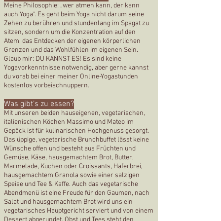
Meine Philosophie: „wer atmen kann, der kann
auch Yoga“. Es geht beim Yoga nicht darum seine
Zehen zu berühren und stundenlang im Spagat zu
sitzen, sondern um die Konzentration auf den
Atem, das Entdecken der eigenen körperlichen
Grenzen und das Wohlfühlen im eigenen Sein.
Glaub mir: DU KANNST ES! Es sind keine
Yogavorkenntnisse notwendig, aber gerne kannst
du vorab bei einer meiner Online-Yogastunden
kostenlos vorbeischnuppern.
Was gibt’s zu essen?
Mit unseren beiden hauseigenen, vegetarischen,
italienischen Köchen Massimo und Mateo im
Gepäck ist für kulinarischen Hochgenuss gesorgt.
Das üppige, vegetarische Brunchbuffet lässt keine
Wünsche offen und besteht aus Früchten und
Gemüse, Käse, hausgemachtem Brot, Butter,
Marmelade, Kuchen oder Croissants, Haferbrei,
hausgemachtem Granola sowie einer salzigen
Speise und Tee & Kaffe. Auch das vegetarische
Abendmenü ist eine Freude für den Gaumen, nach
Salat und hausgemachtem Brot wird uns ein
vegetarisches Hauptgericht serviert und von einem
Dessert abgerundet. Obst und Tees steht den