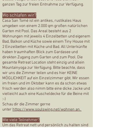
ganzen Tag zur freien Entnahme zur Verfügung.
Wo schlafen wir?
Casa San Tomé ist ein antikes, rustikales Haus
umgeben von einem 2.000 qm großen natürlichen
Garten mit Pool. Das Areal besteht aus 2
Wohnungen mit jeweils 4 Einzelbetten und eigenem
Bad, Balkon und Küche sowie einem Tiny House mit
2 Einzelbetten mit Küche und Bad. All Unterkünfte
haben traumhaften Blick zum Gardasee und
direkten Zugang zum Garten und zum Pool. Die
gesamte Retreat Location steht einzig und allein
Mountainyoga zur Verfügung. Bitte beachte, dass
wir uns die Zimmer teilen und es hier KEINE
MÖGLICHKEIT auf ein Einzelzimmer gibt. Wir essen
im freien und im Oktober kann es da schon etwas
frisch werden also nimm bitte eine dicke Jacke und
vielleicht auch eine Kuscheldecke für die Beine mit
:-)
Schau dir die Zimmer gerne
unter
https://www.soulswing.net/wohnen an.
Wie viele Teilnehmer?
Um das Retreat nett und persönlich zu halten sind