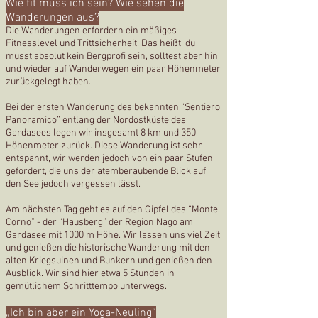
Wie fit muss ich sein? Wie sehen die
Wanderungen aus?
Die Wanderungen erfordern ein mäßiges
Fitnesslevel und Trittsicherheit. Das heißt, du
musst absolut kein Bergprofi sein, solltest aber hin
und wieder auf Wanderwegen ein paar Höhenmeter
zurückgelegt haben.
Bei der ersten Wanderung des bekannten “Sentiero
Panoramico” entlang der Nordostküste des
Gardasees legen wir insgesamt 8 km und 350
Höhenmeter zurück. Diese Wanderung ist sehr
entspannt, wir werden jedoch von ein paar Stufen
gefordert, die uns der atemberaubende Blick auf
den See jedoch vergessen lässt.
Am nächsten Tag geht es auf den Gipfel des “Monte
Corno” - der “Hausberg” der Region Nago am
Gardasee mit 1000 m Höhe. Wir lassen uns viel Zeit
und genießen die historische Wanderung mit den
alten Kriegsuinen und Bunkern und genießen den
Ausblick. Wir sind hier etwa 5 Stunden in
gemütlichem Schritttempo unterwegs.
„Ich bin aber ein Yoga-Neuling“