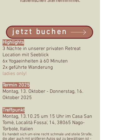
ita
lienischen Sternenhimmel.
jetzt buchen
Highlights
3 Nächte in unserer privaten Retreat
Location mit Seeblick
6x Yogaeinhe
iten à 60 Minuten
2x geführte Wanderung
ladies only!
Termin 2025
Montag, 13. Oktober - Donnerstag, 16.
Oktober 2025
Treffpunkt
Montag, 13.10.25 um 15 Uhr im Casa San
Tomè, Località Fossa', 14, 38065 Nago-
Torbole, Italien
Es handelt sich um eine recht schmale und steile Straße,
die aber auch mit größeren Autos gut zu bewältigen ist -